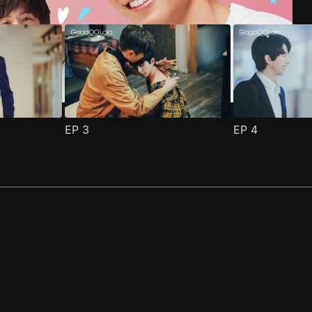
EP
3
EP
4