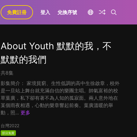
免費註冊
登入
兌換序號
About Youth 默默的我，不
默默的我們
共8集
影集簡介： 家境貧窮、生性低調的高中生徐啟章，校外
是一旦站上舞台就充滿自信的樂團主唱。帥氣富裕的校
草葉廣，私下卻有著不為人知的孤寂面。兩人意外地在
某個雨夜相遇，心動的樂章響起前奏。葉廣溫暖的舉
動，照...
更多
台灣
2022
部分免費