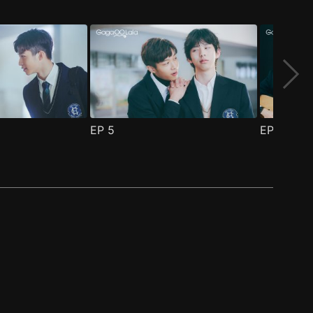
EP
5
EP
6