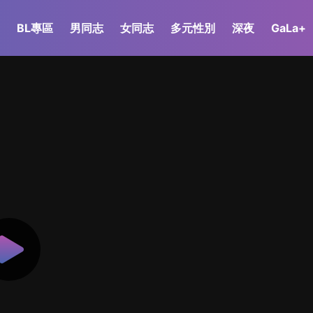
BL專區
男同志
女同志
多元性別
深夜
GaLa+