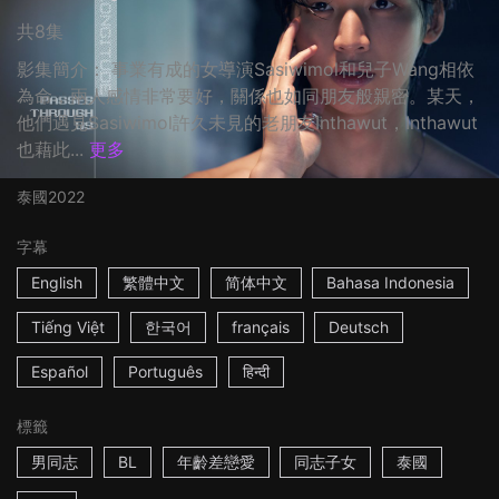
共8集
影集簡介： 事業有成的女導演Sasiwimol和兒子Wang相依
為命，兩人感情非常要好，關係也如同朋友般親密。某天，
他們遇見Sasiwimol許久未見的老朋友Inthawut，Inthawut
也藉此...
更多
泰國
2022
字幕
English
繁體中文
简体中文
Bahasa Indonesia
Tiếng Việt
한국어
français
Deutsch
Español
Português
हिन्दी
標籤
男同志
BL
年齡差戀愛
同志子女
泰國