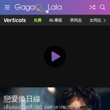
免費
BL專區
男同志
女同志
戀愛換日線
เส้นลองจิจูดที่ 180 องศาลากผ่านเรา