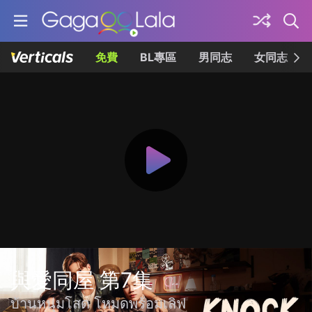
免費
BL專區
男同志
女同志
與愛同屋 第7集
บ้านหนุ่มโสด โหมดพร้อมเลิฟ