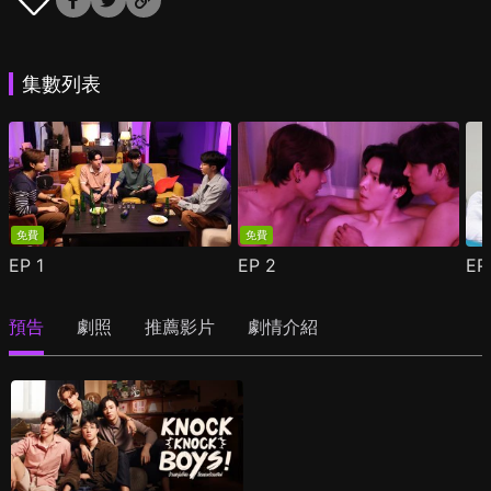
集數列表
免費
免費
EP
1
EP
2
E
預告
劇照
推薦影片
劇情介紹