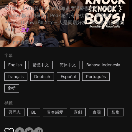
第7集： Latte與Almond到海邊度過療傷之旅；面對
Thanwa搬走的事實，Peak感到有些後悔。 影集簡介：
Peak、Thanwa和Latte三人是同居好友，當他們的新室友
Almo...
更多
1h1m
泰國
2024
字幕
English
繁體中文
简体中文
Bahasa Indonesia
français
Deutsch
Español
Português
हिन्दी
標籤
男同志
BL
青春戀愛
喜劇
泰國
影集