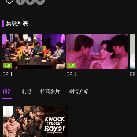
集數列表
免費
免費
EP
1
EP
2
E
預告
劇照
推薦影片
劇情介紹