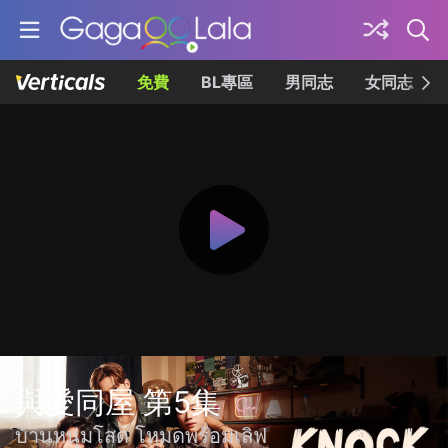
免費
BL專區
男同志
女同志
與愛同屋 第5集
บ้านหนุ่มโสด โหมดพร้อมเลิฟ