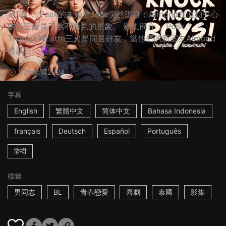
第5集： Peak的未婚妻Jane突然現身；Almond在運動中心
的浴室看見了他不樂見的景象。 影集簡介： Peak、
Thanwa和Latte三人是同居好友，當他們的新室友Almond
透露自...
更多
52m
泰國
2024
字幕
English
繁體中文
简体中文
Bahasa Indonesia
français
Deutsch
Español
Português
हिन्दी
標籤
男同志
BL
青春戀愛
喜劇
泰國
影集