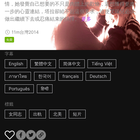
情，她發覺自己想要的不只是肉體上的歡愉，還想獲得更進
一步的心靈連結，塔拉卻給不起這個要求，迫使艾瑞兒必須
做出繼續下去或忍痛結束的抉擇。
更多
11m
台灣
2014
免費
字幕
English
繁體中文
简体中文
Tiếng Việt
ภาษาไทย
한국어
français
Deutsch
Português
हिन्दी
標籤
女同志
出軌
北美
短片