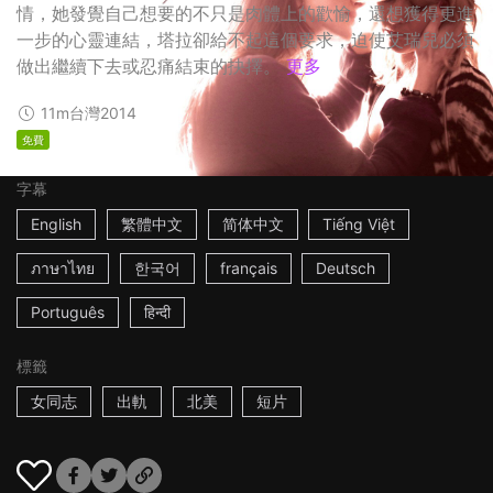
情，她發覺自己想要的不只是肉體上的歡愉，還想獲得更進
一步的心靈連結，塔拉卻給不起這個要求，迫使艾瑞兒必須
做出繼續下去或忍痛結束的抉擇。
更多
11m
台灣
2014
免費
字幕
English
繁體中文
简体中文
Tiếng Việt
ภาษาไทย
한국어
français
Deutsch
Português
हिन्दी
標籤
女同志
出軌
北美
短片