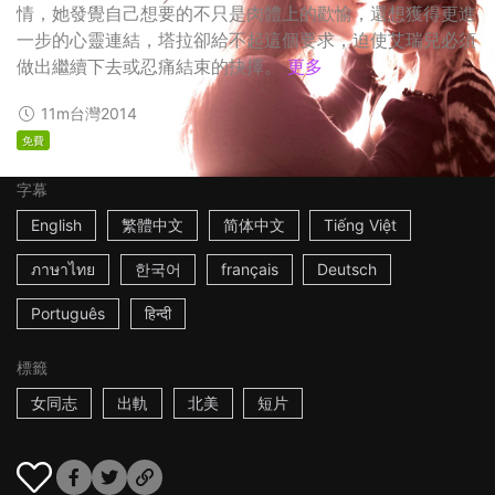
情，她發覺自己想要的不只是肉體上的歡愉，還想獲得更進
一步的心靈連結，塔拉卻給不起這個要求，迫使艾瑞兒必須
做出繼續下去或忍痛結束的抉擇。
更多
11m
台灣
2014
免費
字幕
English
繁體中文
简体中文
Tiếng Việt
ภาษาไทย
한국어
français
Deutsch
Português
हिन्दी
標籤
女同志
出軌
北美
短片