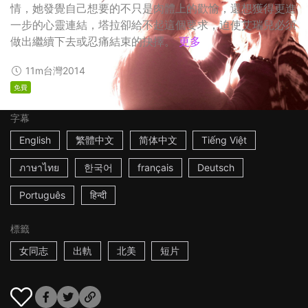
情，她發覺自己想要的不只是肉體上的歡愉，還想獲得更進
一步的心靈連結，塔拉卻給不起這個要求，迫使艾瑞兒必須
做出繼續下去或忍痛結束的抉擇。
更多
11m
台灣
2014
免費
字幕
English
繁體中文
简体中文
Tiếng Việt
ภาษาไทย
한국어
français
Deutsch
Português
हिन्दी
標籤
女同志
出軌
北美
短片