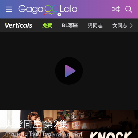
免費
BL專區
男同志
女同志
與愛同屋 第2集
บ้านหนุ่มโสด โหมดพร้อมเลิฟ