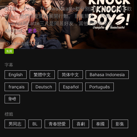
第2集： Peak、Thanwa和Latte都分別遇到了Almond喜歡
的人，他們決定開始展開行動。 影集簡介： Peak、
Thanwa和Latte三人是同居好友，當他們的新室友
Almond...
更多
43m
泰國
2024
免費
字幕
English
繁體中文
简体中文
Bahasa Indonesia
français
Deutsch
Español
Português
हिन्दी
標籤
男同志
BL
青春戀愛
喜劇
泰國
影集