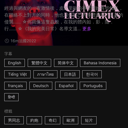
經過與網友的一夜激情後，皮匠里歐的神智開始有些錯亂，
在聯絡不上對方的同時，他也深信自己的身體遭到了臭蟲的
侵襲…… ☆你就像這隻蟲般，在我的體內如．影．隨．
行…… ☆《我的完美日常》名導文溫...
更多
16m
法國
2022
字幕
English
繁體中文
简体中文
Bahasa Indonesia
Tiếng Việt
ภาษาไทย
日本語
한국어
français
Deutsch
Español
Português
हिन्दी
標籤
男同志
約炮
奇幻
歐洲
短片