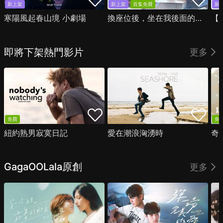
新上架
新上架
首集免費
新
寒陽風起春山境 小劇場
換座位後，坐在我後面的男生好像喜歡我
即將下架熱門影片
更多
免費
免
紐約熟男寂寞日記
愛在潮浪洶湧時
奇
GagaOOLala原創
更多