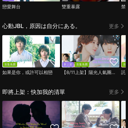
戀愛舞台
雙重暴露
禁
心動JBL，原因は自分にある。
更多
首集免費
新上架
首集免費
首
如果是你，或許可以相戀
【8/11上架】陽光人氣團中的芹澤，在我面前卻有點不對勁
託
即將上架：快加我的清單
更多