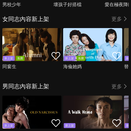
男校少年
壞孩子好搭檔
愛在極夜降
女同志內容新上架
更多
新上架
免費
新上架
免費
新
同窗生
海倫她媽
替
男同志內容新上架
更多
新上架
新上架
新