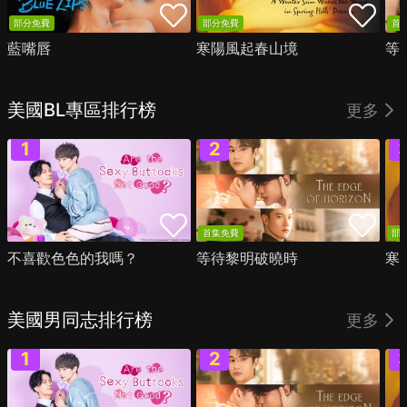
部分免費
部分免費
首
藍嘴唇
寒陽風起春山境
等
美國BL專區排行榜
更多
首集免費
部
不喜歡色色的我嗎？
等待黎明破曉時
寒
美國男同志排行榜
更多