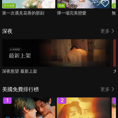
部分免費
免費
首
第一次遇見花香的那刻
彈一場完美戀愛
無
深夜
更多
深夜慾望 最新上架
大
美國免費排行榜
更多