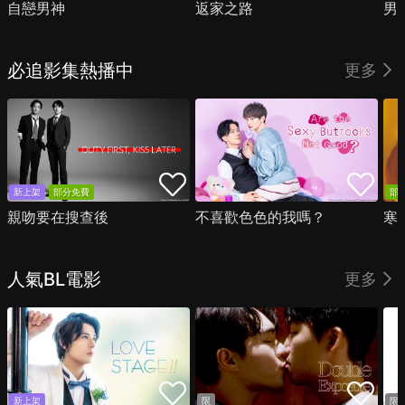
自戀男神
返家之路
男
必追影集熱播中
更多
新上架
部分免費
部
親吻要在搜查後
不喜歡色色的我嗎？
寒
人氣BL電影
更多
新上架
限
限