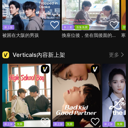
新上架
新上架
首集免費
部
被困在大阪的男孩
換座位後，坐在我後面的男生好像喜歡我
寒
Verticals內容新上架
更多
新上架
免費
新上架
免費
新上架
免費