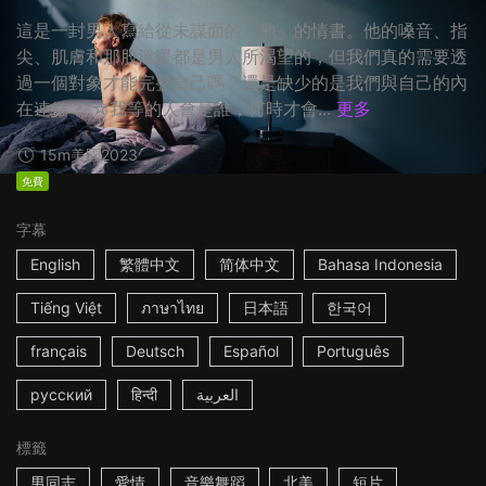
這是一封男人寫給從未謀面的「他」的情書。他的嗓音、指
尖、肌膚和那股溫暖都是男人所渴望的，但我們真的需要透
過一個對象才能完整自己嗎？還是缺少的是我們與自己的內
在連結？ ☆我等的人會是誰，何時才會...
更多
15m
美國
2023
免費
字幕
English
繁體中文
简体中文
Bahasa Indonesia
Tiếng Việt
ภาษาไทย
日本語
한국어
français
Deutsch
Español
Português
русский
हिन्दी
العربية
標籤
男同志
愛情
音樂舞蹈
北美
短片