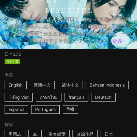
共2季10集
影集簡介： 平良一成，因患有口吃，從小就是不被周遭接
納的極致邊緣人。他遇上了位於校園金字塔頂端、君臨全班
之王者的清居奏，他默默把冷酷艷美的清居視為「王」一般
的崇敬，而這般心情究竟是崇拜，還是⋯？就在...
更多
日本
2021
首集免費
字幕
English
繁體中文
简体中文
Bahasa Indonesia
Tiếng Việt
ภาษาไทย
français
Deutsch
Español
Português
हिन्दी
標籤
男同志
BL
青春戀愛
改編作品
日本