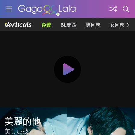
免費
BL專區
男同志
女同志
美麗的他
美しい彼