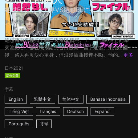
絶対BLになる世界VS絶対BLになりたくない男
共4季19集
大學生路人極度排斥戀愛，身處一個男男戀氾濫的世界，他
總想藉由各種搞笑藉口逃避BL情境。上一季他終於對同學
菊池動心，卻在機場錯失告白機會，留下遺憾。菊池出國
後，路人再度決心單身，但浪漫插曲接連不斷。他的...
更多
日本
2021
部分免費
字幕
English
繁體中文
简体中文
Bahasa Indonesia
Tiếng Việt
français
Deutsch
Español
Português
हिन्दी