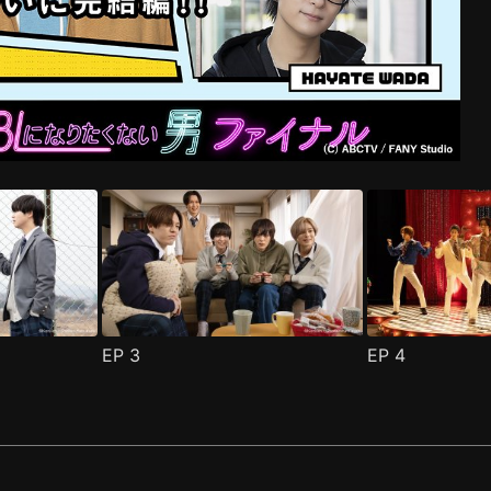
1集
男人2 第1集
成BL的男人 2024 第1集
VS絕不想變成BL的男人 最終季 第1集
(
)
(
)
(
)
(
)
EP
3
EP
4