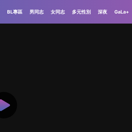
BL專區
男同志
女同志
多元性別
深夜
GaLa+