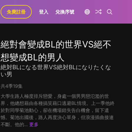
免費註冊
登入
兌換序號
絕對會變成BL的世界VS絕不
想變成BL的男人
絶対BLになる世界VS絶対BLになりたくな
い男
共4季19集
大學生路人極度排斥戀愛，身處一個男男戀氾濫的世
界，他總想藉由各種搞笑藉口逃避BL情境。上一季他終
於對同學菊池動心，卻在機場錯失告白機會，留下遺
憾。菊池出國後，路人再度決心單身，但浪漫插曲接連
不斷。他的...
更多