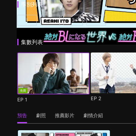
季別列表
1
2
3
4
絕對會變成BL的世界VS絕不想變成BL的男人 第
絕對會變成BL的世界VS絕不想變成BL的
絕對會變成BL的世界VS絕不想變
絕對會變成BL的世界
集數列表
免費
EP
2
EP
1
預告
劇照
推薦影片
劇情介紹