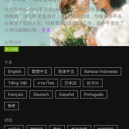
快上Pinkoi.com搜尋GagaOOLala，花香2限量商品限時特
價獨賣。 第2季 影集簡介： 從天橋分開後，怡敏和亭亭各
自展開了新的人生。怡敏重新回到職場工作，而亭亭重拾了
大學玩樂團的興...
更多
台灣
2021
部分免費
字幕
English
繁體中文
简体中文
Bahasa Indonesia
Tiếng Việt
ภาษาไทย
日本語
한국어
français
Deutsch
Español
Português
हिन्दी
標籤