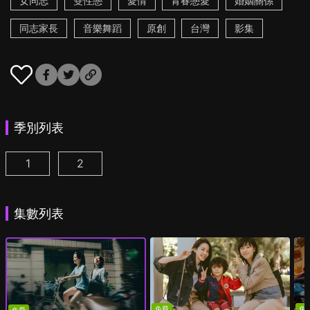
女同志
雙性戀
愛情
青春戀愛
婚姻關係
同志家長
音樂舞蹈
原創
台灣
影集
季別列表
1
2
第一次遇見花香的那刻 第1季 第1集
第一次遇見花香的那刻 第2季 第1集
(
)
(
)
集數列表
免費
免