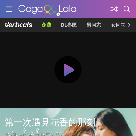
免費
BL專區
男同志
女同志
第一次遇見花香的那刻
共2季18集 + 1集彩蛋幕後花絮