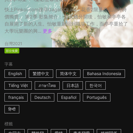
快上Pinkoi.com搜尋GagaOOLala，花香2限量商品限時特
價獨賣。 第2季 影集簡介： 從天橋分開後，怡敏和亭亭各
自展開了新的人生。怡敏重新回到職場工作，而亭亭重拾了
大學玩樂團的興...
更多
台灣
2021
部分免費
字幕
English
繁體中文
简体中文
Bahasa Indonesia
Tiếng Việt
ภาษาไทย
日本語
한국어
français
Deutsch
Español
Português
हिन्दी
標籤