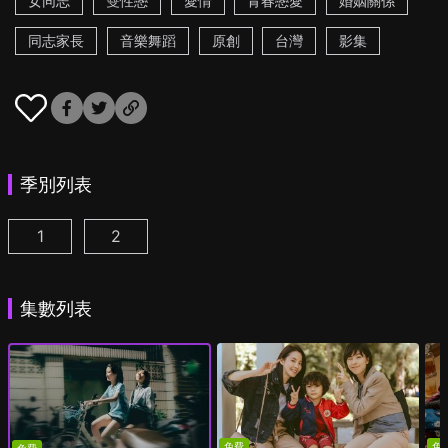
女同志
雙性戀
愛情
青春戀愛
婚姻關係
同志家長
音樂舞蹈
原創
台灣
影集
季別列表
1
2
第一次遇見花香的那刻 第1季 第1集
第一次遇見花香的那刻 第2季 第1集
(
)
(
)
集數列表
免費
免