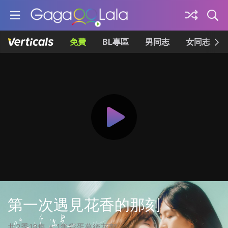
免費
BL專區
男同志
女同志
第一次遇見花香的那刻
共2季18集 + 1集彩蛋幕後花絮