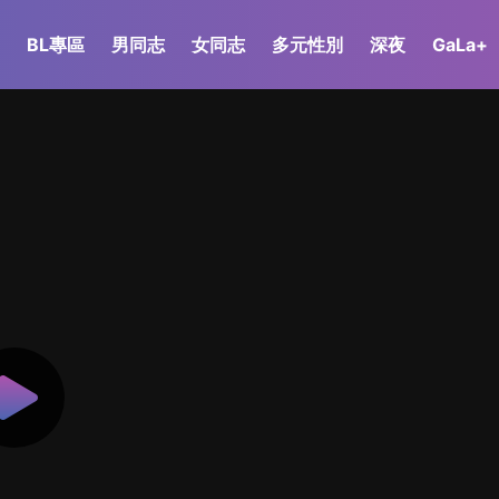
BL專區
男同志
女同志
多元性別
深夜
GaLa+