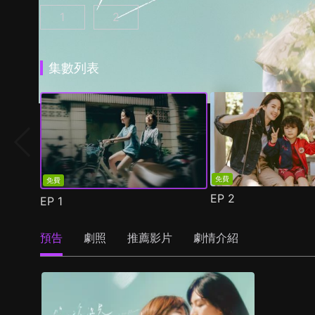
1
2
第一次遇見花香的那刻 第1季 第1集
第一次遇見花香的那刻 第2季 第1集
(
)
(
)
集數列表
免費
免費
EP
2
EP
1
預告
劇照
推薦影片
劇情介紹