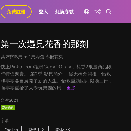
免費註冊
登入
兌換序號
第一次遇見花香的那刻
共2季18集 + 1集彩蛋幕後花絮
快上Pinkoi.com搜尋GagaOOLala，花香2限量商品限
時特價獨賣。 第2季 影集簡介： 從天橋分開後，怡敏
和亭亭各自展開了新的人生。怡敏重新回到職場工作，
而亭亭重拾了大學玩樂團的興...
更多
台灣
2021
部分免費
字幕
English
繁體中文
简体中文