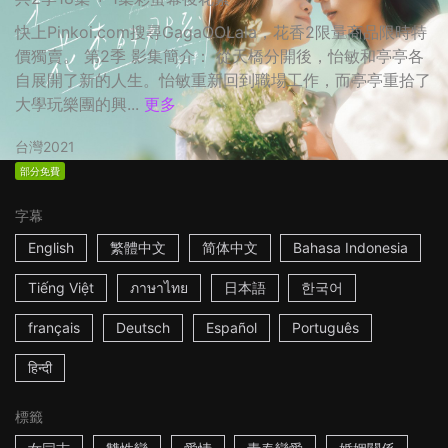
快上Pinkoi.com搜尋GagaOOLala，花香2限量商品限時特
價獨賣。 第2季 影集簡介： 從天橋分開後，怡敏和亭亭各
自展開了新的人生。怡敏重新回到職場工作，而亭亭重拾了
大學玩樂團的興...
更多
台灣
2021
部分免費
字幕
English
繁體中文
简体中文
Bahasa Indonesia
Tiếng Việt
ภาษาไทย
日本語
한국어
français
Deutsch
Español
Português
हिन्दी
標籤