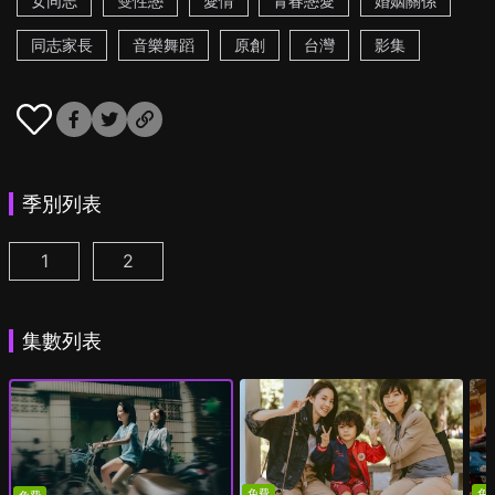
女同志
雙性戀
愛情
青春戀愛
婚姻關係
同志家長
音樂舞蹈
原創
台灣
影集
季別列表
1
2
第一次遇見花香的那刻 第1季 第1集
第一次遇見花香的那刻 第2季 第1集
(
)
(
)
集數列表
免費
免