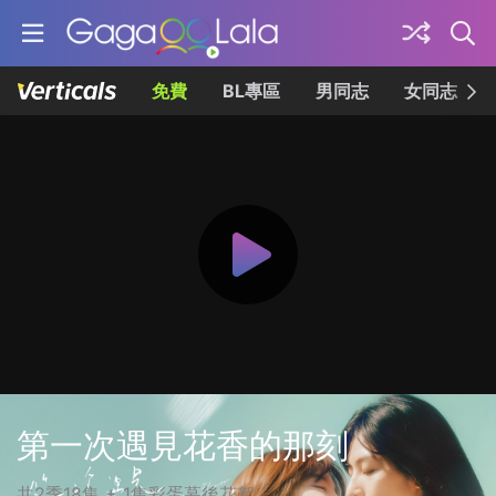
免費
BL專區
男同志
女同志
第一次遇見花香的那刻
共2季18集 + 1集彩蛋幕後花絮