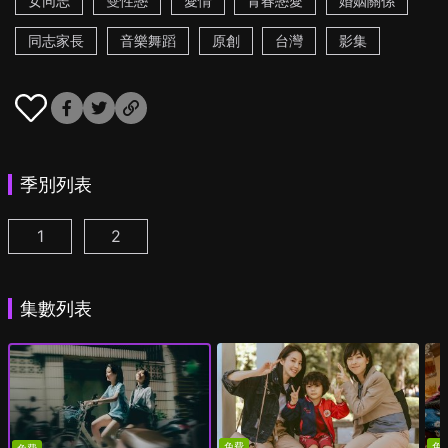
女同志
雙性戀
愛情
青春戀愛
婚姻關係
同志家長
音樂舞蹈
原創
台灣
影集
季別列表
1
2
第一次遇見花香的那刻 第1季 第1集
第一次遇見花香的那刻 第2季 第1集
(
)
(
)
集數列表
免費
免