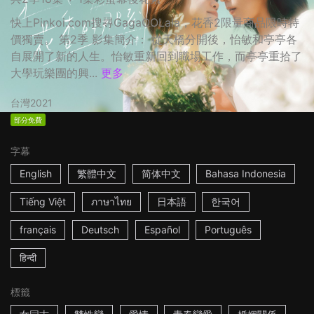
快上Pinkoi.com搜尋GagaOOLala，花香2限量商品限時特
價獨賣。 第2季 影集簡介： 從天橋分開後，怡敏和亭亭各
自展開了新的人生。怡敏重新回到職場工作，而亭亭重拾了
大學玩樂團的興...
更多
台灣
2021
部分免費
字幕
English
繁體中文
简体中文
Bahasa Indonesia
Tiếng Việt
ภาษาไทย
日本語
한국어
français
Deutsch
Español
Português
हिन्दी
標籤