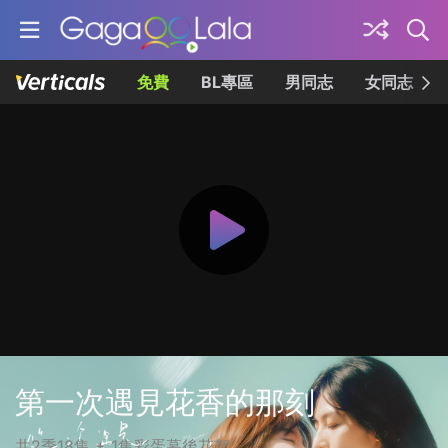
免費
BL專區
男同志
女同志
第一次遇見花香的那刻
共2季18集 + 1集彩蛋幕後花絮