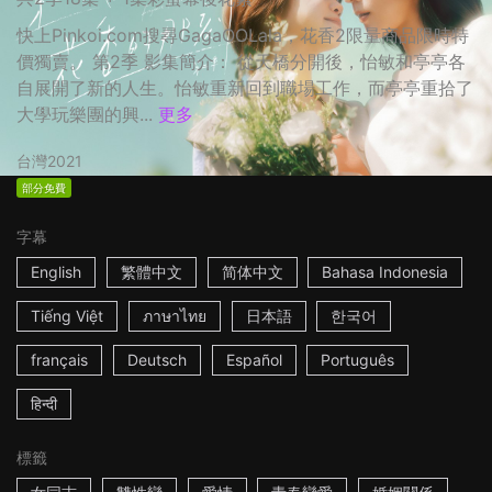
快上Pinkoi.com搜尋GagaOOLala，花香2限量商品限時特
價獨賣。 第2季 影集簡介： 從天橋分開後，怡敏和亭亭各
自展開了新的人生。怡敏重新回到職場工作，而亭亭重拾了
大學玩樂團的興...
更多
台灣
2021
部分免費
字幕
English
繁體中文
简体中文
Bahasa Indonesia
Tiếng Việt
ภาษาไทย
日本語
한국어
français
Deutsch
Español
Português
हिन्दी
標籤