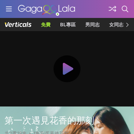
免費
BL專區
男同志
女同志
第一次遇見花香的那刻
共2季18集 + 1集彩蛋幕後花絮