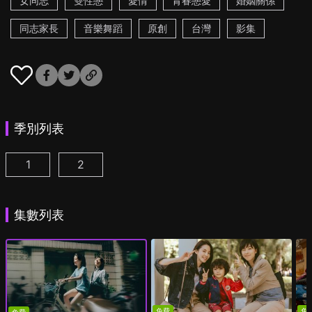
女同志
雙性戀
愛情
青春戀愛
婚姻關係
同志家長
音樂舞蹈
原創
台灣
影集
季別列表
1
2
第一次遇見花香的那刻 第1季 第1集
第一次遇見花香的那刻 第2季 第1集
(
)
(
)
集數列表
免費
免