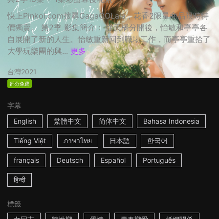
快上Pinkoi.com搜尋GagaOOLala，花香2限量商品限時特
價獨賣。 第2季 影集簡介： 從天橋分開後，怡敏和亭亭各
自展開了新的人生。怡敏重新回到職場工作，而亭亭重拾了
大學玩樂團的興...
更多
台灣
2021
部分免費
字幕
English
繁體中文
简体中文
Bahasa Indonesia
Tiếng Việt
ภาษาไทย
日本語
한국어
français
Deutsch
Español
Português
हिन्दी
標籤