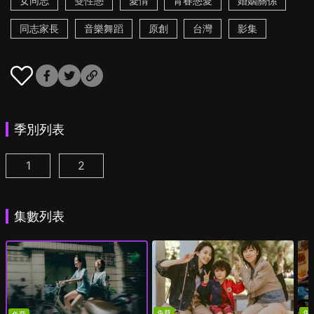
女同志
雙性戀
愛情
青春戀愛
婚姻關係
同志家長
音樂舞蹈
原創
台灣
影集
季別列表
1
2
第一次遇見花香的那刻 第1季 第1集
第一次遇見花香的那刻 第2季 第1集
(
)
(
)
集數列表
免費
免