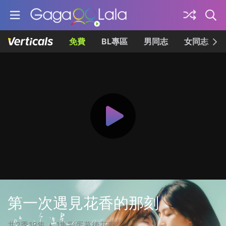
免費
BL專區
男同志
女同志
第一次遇見花香的那刻
共2季18集 + 1集彩蛋幕後花絮