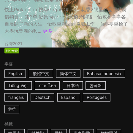
快上Pinkoi.com搜尋GagaOOLala，花香2限量商品限時特
價獨賣。 第2季 影集簡介： 從天橋分開後，怡敏和亭亭各
自展開了新的人生。怡敏重新回到職場工作，而亭亭重拾了
大學玩樂團的興...
更多
台灣
2021
部分免費
字幕
English
繁體中文
简体中文
Bahasa Indonesia
Tiếng Việt
ภาษาไทย
日本語
한국어
français
Deutsch
Español
Português
हिन्दी
標籤