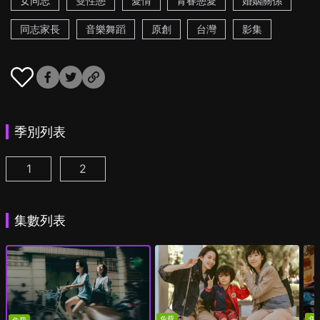
女同志
雙性戀
愛情
青春戀愛
婚姻關係
同志家長
音樂舞蹈
原創
台灣
影集
季別列表
1
2
第一次遇見花香的那刻 第1季 第1集
第一次遇見花香的那刻 第2季 第1集
(
)
(
)
集數列表
免費
免