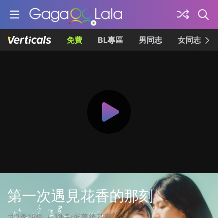
免費
BL專區
男同志
女同志
第一次遇見花香的那刻
共2季18集 + 1集彩蛋幕後花絮