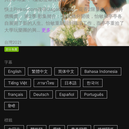
快上Pinkoi.com搜尋GagaOOLala，花香2限量商品限時特
價獨賣。 第2季 影集簡介： 從天橋分開後，怡敏和亭亭各
自展開了新的人生。怡敏重新回到職場工作，而亭亭重拾了
大學玩樂團的興...
更多
台灣
2021
部分免費
字幕
English
繁體中文
简体中文
Bahasa Indonesia
Tiếng Việt
ภาษาไทย
日本語
한국어
français
Deutsch
Español
Português
हिन्दी
標籤