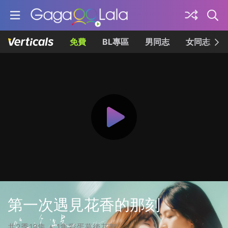
免費
BL專區
男同志
女同志
第一次遇見花香的那刻
共2季18集 + 1集彩蛋幕後花絮