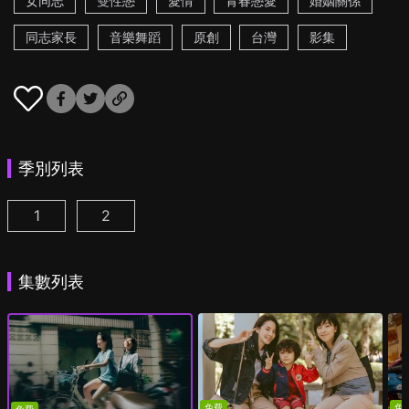
女同志
雙性戀
愛情
青春戀愛
婚姻關係
同志家長
音樂舞蹈
原創
台灣
影集
季別列表
1
2
第一次遇見花香的那刻 第1季 第1集
第一次遇見花香的那刻 第2季 第1集
(
)
(
)
集數列表
免費
免