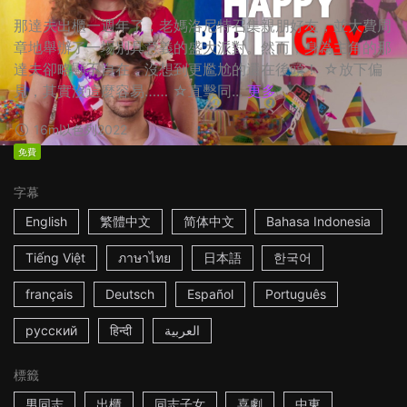
那達夫出櫃一週年了，老媽洛尼特召集親朋好友，並大費周
章地舉辦了一場別具意義的盛大派對。然而，身為主角的那
達夫卻略顯不自在，沒想到更尷尬的還在後頭！ ☆放下偏
見，其實沒這麼容易…… ☆直擊同...
更多
16m
以色列
2022
免費
字幕
English
繁體中文
简体中文
Bahasa Indonesia
Tiếng Việt
ภาษาไทย
日本語
한국어
français
Deutsch
Español
Português
русский
हिन्दी
العربية
標籤
男同志
出櫃
同志子女
喜劇
中東