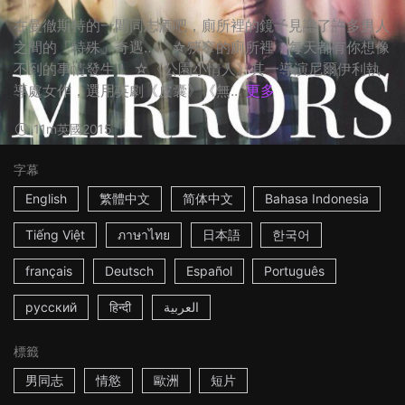
在曼徹斯特的一間同志酒吧，廁所裡的鏡子見證了許多男人
之間的「特殊」奇遇…… ☆狹窄的廁所裡，每天都有你想像
不到的事情發生！ ☆《公園小情人》其一導演尼爾伊利執
導處女作，選用英劇《皮囊》《無...
更多
11m
英國
2015
字幕
English
繁體中文
简体中文
Bahasa Indonesia
Tiếng Việt
ภาษาไทย
日本語
한국어
français
Deutsch
Español
Português
русский
हिन्दी
العربية
標籤
男同志
情慾
歐洲
短片