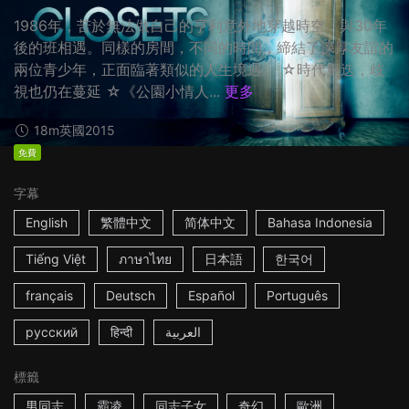
1986年，苦於無法做自己的亨利意外地穿越時空，與30年
後的班相遇。同樣的房間，不同的時間，締結了深厚友誼的
兩位青少年，正面臨著類似的人生境遇。 ☆時代更迭，歧
視也仍在蔓延 ☆《公園小情人...
更多
18m
英國
2015
免費
字幕
English
繁體中文
简体中文
Bahasa Indonesia
Tiếng Việt
ภาษาไทย
日本語
한국어
français
Deutsch
Español
Português
русский
हिन्दी
العربية
標籤
男同志
霸凌
同志子女
奇幻
歐洲