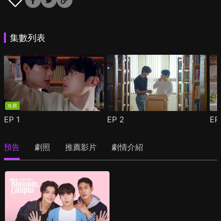
集數列表
免費
EP
1
EP
2
E
預告
劇照
推薦影片
劇情介紹