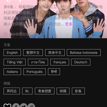
第6集： 珉載開始在咖啡廳打工，貼心的尹燦也會時不時地
到店裡協助珉載。 影集簡介： 在圖書館打工的音樂系學生
珉載是個沉穩的男孩，在一次與學習跆拳道的尹燦偶遇後，
兩人便糾纏在一起。隨著距離愈拉...
更多
29m
韓國
2024
字幕
English
繁體中文
简体中文
Bahasa Indonesia
Tiếng Việt
ภาษาไทย
français
Deutsch
Italiano
Português
हिन्दी
標籤
男同志
BL
青春戀愛
韓國
影集