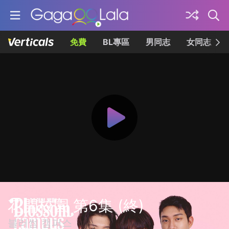
免費
BL專區
男同志
女同志
花開校園 第6集 (終)
블러썸 캠퍼스