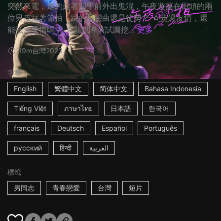
突然來電，邀約趁著開學前外出鬼混，午夜遊蕩在街頭的兩
位男孩踩著節拍，跳的是戀曲還是徒勞？ ☆走過友情，還
能抵達愛情嗎？ ☆新銳導演試圖挖...
更多
19m
台灣
2023
字幕
English
繁體中文
简体中文
Bahasa Indonesia
Tiếng Việt
ภาษาไทย
日本語
한국어
français
Deutsch
Español
Português
русский
हिन्दी
العربية
標籤
男同志
青春戀愛
台灣
短片