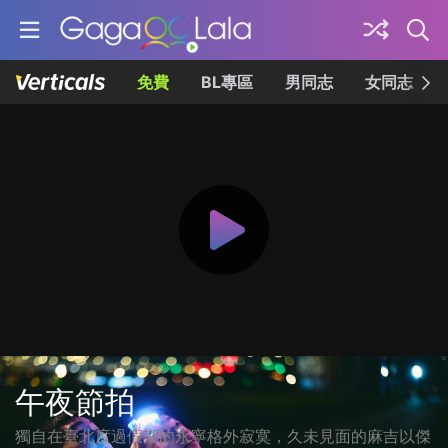
免費
BL專區
男同志
女同志
午夜節拍
獨自在臺北度過假期的永寧格外寂寞，久未見面的麻吉以傑