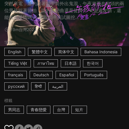
突然來電，邀約趁著開學前外出鬼混，午夜遊蕩在街頭的兩
位男孩踩著節拍，跳的是戀曲還是徒勞？ ☆走過友情，還
能抵達愛情嗎？ ☆新銳導演試圖挖...
更多
19m
台灣
2023
字幕
English
繁體中文
简体中文
Bahasa Indonesia
Tiếng Việt
ภาษาไทย
日本語
한국어
français
Deutsch
Español
Português
русский
हिन्दी
العربية
標籤
男同志
青春戀愛
台灣
短片