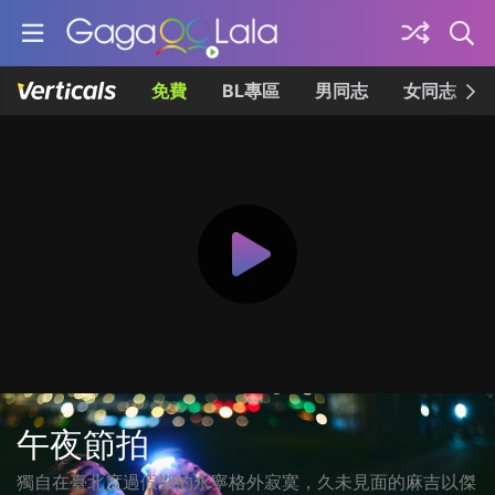
免費
BL專區
男同志
女同志
午夜節拍
獨自在臺北度過假期的永寧格外寂寞，久未見面的麻吉以傑