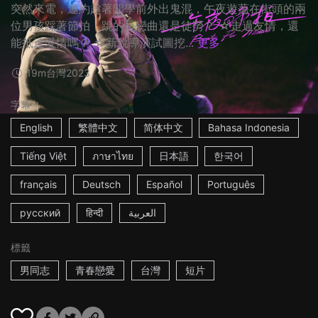
突然來電，邀約趁著開學前外出鬼混，午夜遊蕩在街頭的兩
位男孩踩著節拍，跳的是戀曲還是徒勞？ ☆走過友情，還
能抵達愛情嗎？ ☆新銳導演試圖挖...
更多
19m
台灣
2023
字幕
English
繁體中文
简体中文
Bahasa Indonesia
Tiếng Việt
ภาษาไทย
日本語
한국어
français
Deutsch
Español
Português
русский
हिन्दी
العربية
標籤
男同志
青春戀愛
台灣
短片