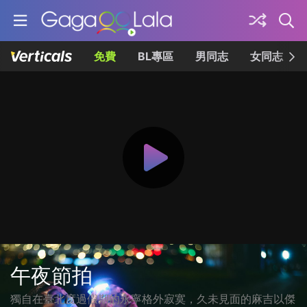
免費
BL專區
男同志
女同志
午夜節拍
獨自在臺北度過假期的永寧格外寂寞，久未見面的麻吉以傑