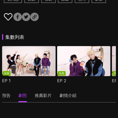
集數列表
免費
免費
免
EP
1
EP
2
E
預告
劇照
推薦影片
劇情介紹