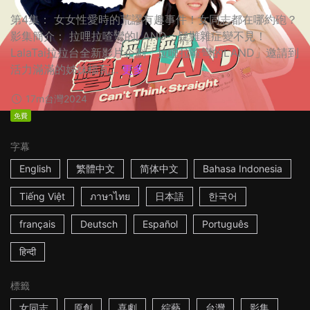
第4集： 女女性愛時的荒謬有趣事件！女同志都在哪約砲？
影集簡介： 拉哩拉喳彎的LAND，疑難雜症變不見！
LalaTai拉拉台全新影片企劃「拉哩拉喳彎的LAND」邀請到
活力滿滿的姊妹檔瓦...
更多
17m
台灣
2024
免費
字幕
English
繁體中文
简体中文
Bahasa Indonesia
Tiếng Việt
ภาษาไทย
日本語
한국어
français
Deutsch
Español
Português
हिन्दी
標籤
女同志
原創
喜劇
綜藝
台灣
影集