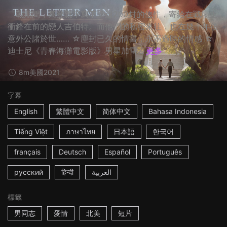
二戰期間，高登親筆寫下超過200封的信件，寄給在戰場上
衝鋒在前的戀人吉伯特。而他們的私密來往，也在幾十年後
意外公諸於世…… ☆塵封已久的情書，永不過時的情感 ☆
迪士尼《青春海灘電影版》男星加雷...
更多
8m
美國
2021
字幕
English
繁體中文
简体中文
Bahasa Indonesia
Tiếng Việt
ภาษาไทย
日本語
한국어
français
Deutsch
Español
Português
русский
हिन्दी
العربية
標籤
男同志
愛情
北美
短片