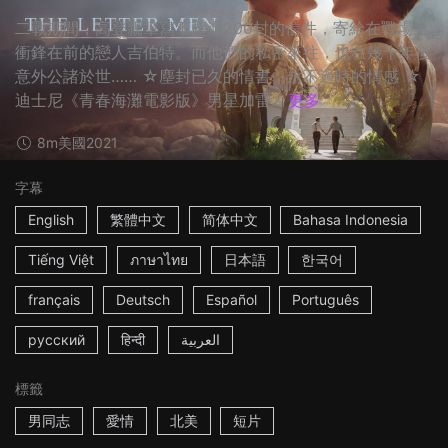
二戰期間，高登親筆寫下超過200封的信件，寄給在戰場上
衝鋒在前的戀人吉伯特。而他們的私密來往，也在幾十年後
意外公諸於世…… ☆塵封已久的情書，永不過時的情感 ☆
迪士尼《青春海灘電影版》男星加雷...
更多
8m
美國
2021
字幕
English
繁體中文
简体中文
Bahasa Indonesia
Tiếng Việt
ภาษาไทย
日本語
한국어
français
Deutsch
Español
Português
русский
हिन्दी
العربية
標籤
男同志
愛情
北美
短片