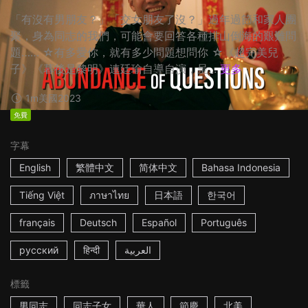
「有沒有男朋友？」「交女朋友了沒？」過年過節和家人團
聚，身為同志的我們，可能會要回答各種排山倒海的艱難問
題…… ☆有多愛你，就有多少問題想問你 ☆《超完美兒
子》《暮後是黎明》連廷瑜自導自演，呈...
更多
1m
美國
2023
免費
字幕
English
繁體中文
简体中文
Bahasa Indonesia
Tiếng Việt
ภาษาไทย
日本語
한국어
français
Deutsch
Español
Português
русский
हिन्दी
العربية
標籤
男同志
同志子女
華人
節慶
北美