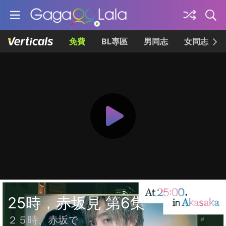
免費
BL專區
男同志
女同志
25時，赤坂見 第6集
２５時、赤坂で