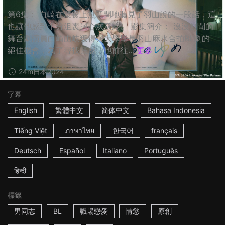
第6集： 白崎在聚餐上無意間地聽見了羽山說的一段話，這
也讓他感到十分沮喪與心灰意冷。 影集簡介： 沒沒無聞的
舞台劇演員白崎由岐獲得與大學學長羽山麻水合拍BL劇的
絕佳機會，為了尋找靈感，他前往...
更多
24m
日本
2024
字幕
English
繁體中文
简体中文
Bahasa Indonesia
Tiếng Việt
ภาษาไทย
한국어
français
Deutsch
Español
Italiano
Português
हिन्दी
標籤
男同志
BL
職場戀愛
情慾
原創