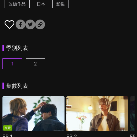
改編作品
日本
影集
季別列表
1
2
25時，赤坂見 第1集
25時，赤坂見 第2季 第1集
(
)
(
)
集數列表
免費
EP
1
EP
2
E