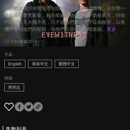
一對15歲青少年情侶菲利普與漢寧在森林裡幽會，卻目擊一
樁血腥槍擊兇殺案，躲在暗處的他們仍然不慎被看見，但他
們逃之夭夭大難不死，只不過他們必須死守這個秘密，以免
兇手發現他們的蹤跡，令他們必須每天戰戰兢兢...
更多
59m
挪威
2014
字幕
English
简体中文
繁體中文
標籤
男同志
集數列表