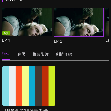
免費
EP
1
E
EP
2
預告
劇照
推薦影片
劇情介紹
目擊殺機 第2集預告 Trailer