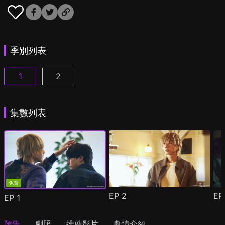
季別列表
1
2
25時，赤坂見 第1集
25時，赤坂見 第2季 第1集
(
)
(
)
集數列表
免費
EP
2
E
EP
1
預告
劇照
推薦影片
劇情介紹