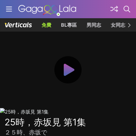
免費
BL專區
男同志
女同志
25時，赤坂見 第1集
２５時、赤坂で