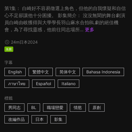
第1集： 白崎好不容易徵選上角色，但他的自我懷疑和自信
心不足卻讓他十分困擾。 影集簡介： 沒沒無聞的舞台劇演
員白崎由岐獲得與大學學長羽山麻水合拍BL劇的絕佳機
會，為了尋找靈感，他前往同志場所...
更多
24m
日本
2024
免費
字幕
English
繁體中文
简体中文
Bahasa Indonesia
ภาษาไทย
Español
Italiano
標籤
男同志
BL
職場戀愛
情慾
原創
改編作品
日本
影集