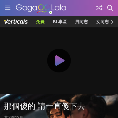
免費
BL專區
男同志
女同志
那個傻的 請一直傻下去
共3季13集