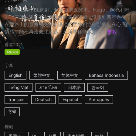
香港本土製作BL網劇，超過百萬點閱率。Hugo、阿堯和軒
哥，三個中學好基友因誤會而關係破滅，沒想到四年過後，
在網路上的直播和交友，讓他們意外相遇，那些刻在心底的
情感，能不再讓彼此遺憾？三角關係能找到真...
更多
香港
2021
首集免費
字幕
English
繁體中文
简体中文
Bahasa Indonesia
Tiếng Việt
ภาษาไทย
日本語
한국어
français
Deutsch
Español
Português
हिन्दी
標籤