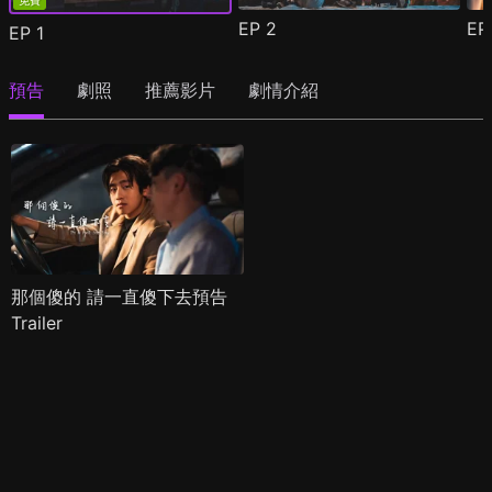
免費
EP
2
E
EP
1
預告
劇照
推薦影片
劇情介紹
那個傻的 請一直傻下去預告
Trailer