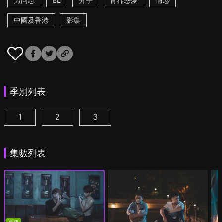
男同志
BL
分手
青春戀愛
情慾
中國及香港
影集
季別列表
1
2
3
那個傻的 請一直傻下去 第1季 第1集
那個傻的 請一直傻下去 第2季 第1集
那個傻的 請一直傻下去 第3季 第1集
(
)
(
)
集數列表