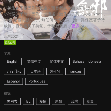
「我愛你不是因為你是誰，而是我在你面前可以是誰。」
小時候的予時，因為一場遭遇，激化出了第二人格-Noah，
Noah是個沈默的人，無任何七情六慾，他一路保護著予時
成長，直到遇到了吳鉦。予時想要擁...
更多
台灣
2021
首集免費
字幕
English
繁體中文
简体中文
Bahasa Indonesia
ภาษาไทย
日本語
한국어
français
Español
Português
標籤
男同志
BL
愛情
原創
台灣
影集