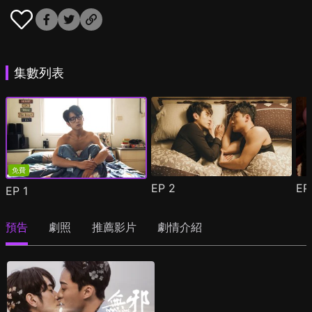
集數列表
免費
EP
2
E
EP
1
預告
劇照
推薦影片
劇情介紹