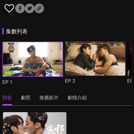
集數列表
免費
EP
2
E
EP
1
預告
劇照
推薦影片
劇情介紹