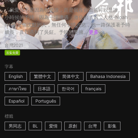
「我愛你不是因為你是誰，而是我在你面前可以是誰。」
小時候的予時，因為一場遭遇，激化出了第二人格-Noah，
Noah是個沈默的人，無任何七情六慾，他一路保護著予時
成長，直到遇到了吳鉦。予時想要擁...
更多
台灣
2021
首集免費
字幕
English
繁體中文
简体中文
Bahasa Indonesia
ภาษาไทย
日本語
한국어
français
Español
Português
標籤
男同志
BL
愛情
原創
台灣
影集