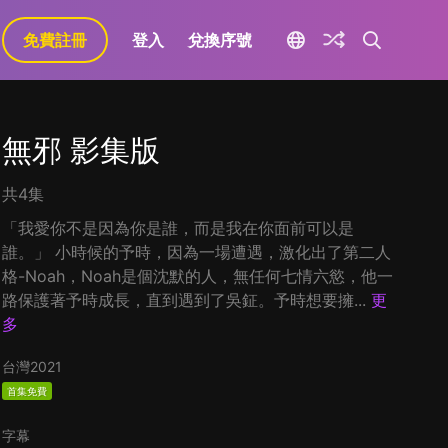
免費註冊
登入
兌換序號
無邪 影集版
共4集
「我愛你不是因為你是誰，而是我在你面前可以是
誰。」 小時候的予時，因為一場遭遇，激化出了第二人
格-Noah，Noah是個沈默的人，無任何七情六慾，他一
路保護著予時成長，直到遇到了吳鉦。予時想要擁...
更
多
台灣
2021
首集免費
字幕