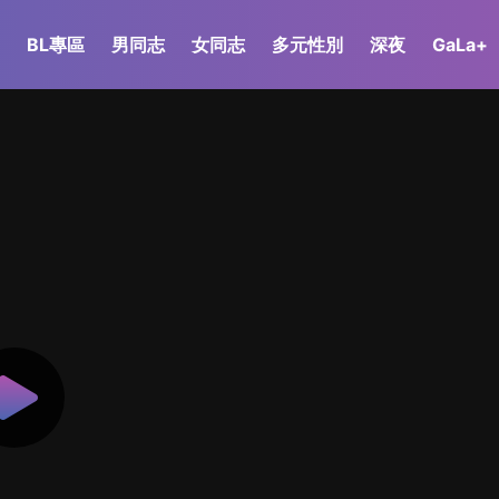
BL專區
男同志
女同志
多元性別
深夜
GaLa+