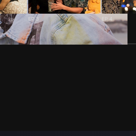
EP
3
EP
4