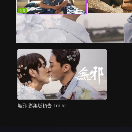
免費
EP
2
EP
1
預告
劇照
推薦影片
劇情介紹
無邪 影集版預告 Trailer