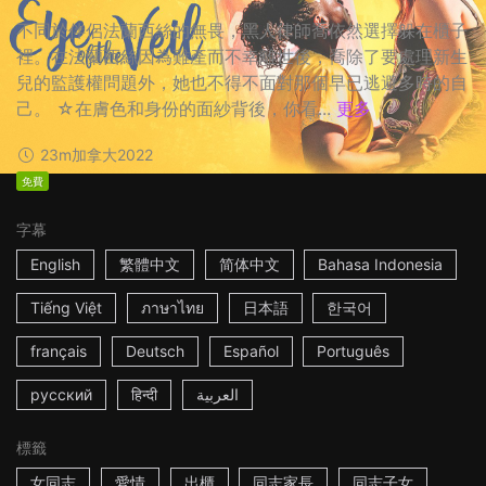
不同於伴侶法蘭西絲的無畏，黑人律師喬依然選擇躲在櫃子
裡。在法蘭西絲因為難產而不幸離世後，喬除了要處理新生
兒的監護權問題外，她也不得不面對那個早已逃避多時的自
己。 ☆在膚色和身份的面紗背後，你看...
更多
23m
加拿大
2022
免費
字幕
English
繁體中文
简体中文
Bahasa Indonesia
Tiếng Việt
ภาษาไทย
日本語
한국어
français
Deutsch
Español
Português
русский
हिन्दी
العربية
標籤
女同志
愛情
出櫃
同志家長
同志子女