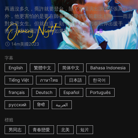
再過沒多久，喬許就要登台，除了首場演出讓他緊張萬分之
外，他更害怕的是要在師長和同學們面前獻出初吻——而且
對象是女生。但就在這一刻，善解人意的泰勒伸出援手，解
救了不安的喬許…… ☆如果對手演員是...
更多
14m
美國
2023
字幕
English
繁體中文
简体中文
Bahasa Indonesia
Tiếng Việt
ภาษาไทย
日本語
한국어
français
Deutsch
Español
Português
русский
हिन्दी
العربية
標籤
男同志
青春戀愛
北美
短片