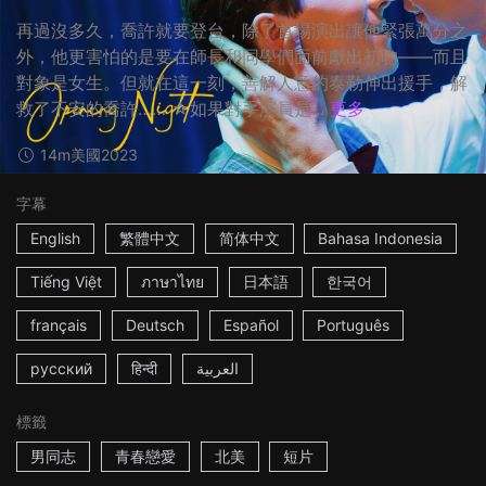
再過沒多久，喬許就要登台，除了首場演出讓他緊張萬分之
外，他更害怕的是要在師長和同學們面前獻出初吻——而且
對象是女生。但就在這一刻，善解人意的泰勒伸出援手，解
救了不安的喬許…… ☆如果對手演員是...
更多
14m
美國
2023
字幕
English
繁體中文
简体中文
Bahasa Indonesia
Tiếng Việt
ภาษาไทย
日本語
한국어
français
Deutsch
Español
Português
русский
हिन्दी
العربية
標籤
男同志
青春戀愛
北美
短片