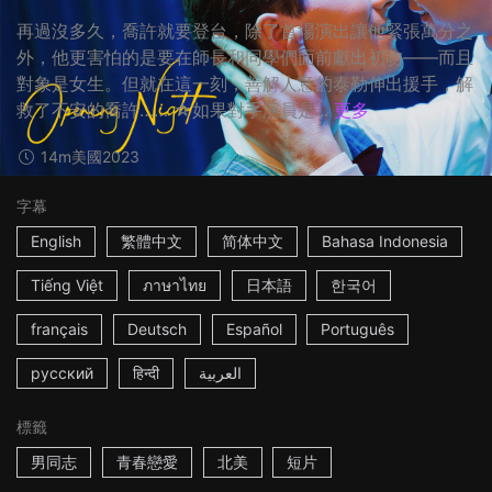
再過沒多久，喬許就要登台，除了首場演出讓他緊張萬分之
外，他更害怕的是要在師長和同學們面前獻出初吻——而且
對象是女生。但就在這一刻，善解人意的泰勒伸出援手，解
救了不安的喬許…… ☆如果對手演員是...
更多
14m
美國
2023
字幕
English
繁體中文
简体中文
Bahasa Indonesia
Tiếng Việt
ภาษาไทย
日本語
한국어
français
Deutsch
Español
Português
русский
हिन्दी
العربية
標籤
男同志
青春戀愛
北美
短片