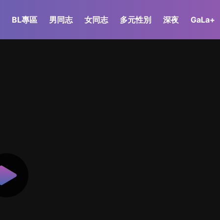
BL專區
男同志
女同志
多元性別
深夜
GaLa+