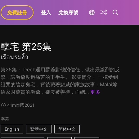
免費註冊
登入
兌換序號
孽宅 第25集
เรือนร่มงิ้ว
第25集： Dech運用爵爺對他的信任，做出最激烈的反
擊，讓爵爺度過痛苦的下半生。 影集簡介： 一棟受到
詛咒的陰森鬼宅，背後藏著悲戚的家族故事：Malai嫁
給家財萬貫的爵爺，卻沒被善待，而總...
更多
41m
泰國
2021
字幕
English
繁體中文
简体中文