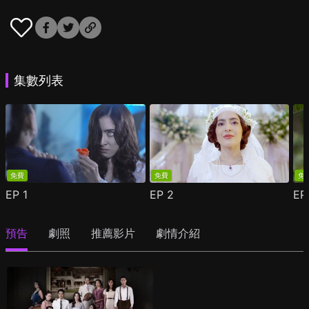
集數列表
免費
免費
免
EP
1
EP
2
E
預告
劇照
推薦影片
劇情介紹