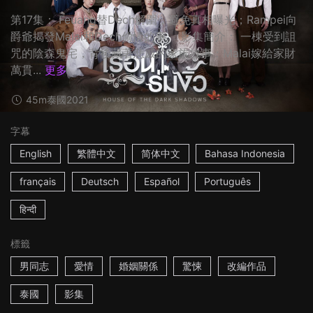
第17集： Feuang替Dech解圍，避免真相曝光；Rampei向
爵爺揭發Malai和Dech偷情的事。 影集簡介： 一棟受到詛
咒的陰森鬼宅，背後藏著悲戚的家族故事：Malai嫁給家財
萬貫...
更多
45m
泰國
2021
字幕
English
繁體中文
简体中文
Bahasa Indonesia
français
Deutsch
Español
Português
हिन्दी
標籤
男同志
愛情
婚姻關係
驚悚
改編作品
泰國
影集