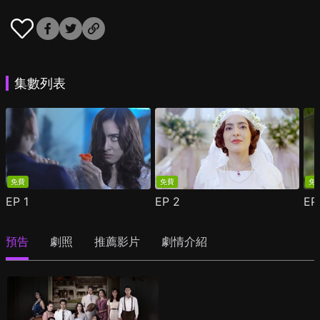
集數列表
免費
免費
免
EP
1
EP
2
E
預告
劇照
推薦影片
劇情介紹