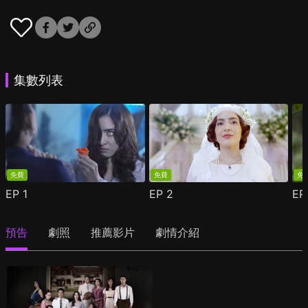
集數列表
免費
免費
免
EP
1
EP
2
E
預告
劇照
推薦影片
劇情介紹