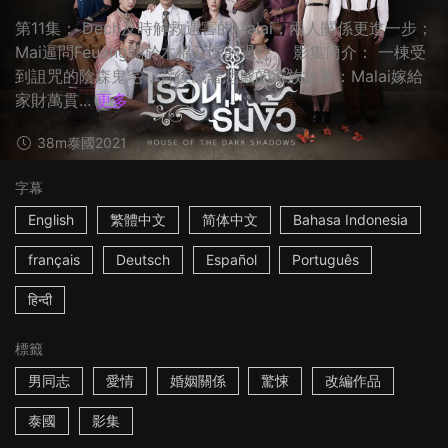
第11集： Dech及時解救遇害的Malai，兩人關係更進一步；
Mai逼問Feuang關於木棉莊園的過往。 影集簡介： 一棟受
到詛咒的陰森鬼宅，背後藏著悲戚的家族故事：Malai嫁給
家財萬貫...
更多
38m
泰國
2021
字幕
English
繁體中文
简体中文
Bahasa Indonesia
français
Deutsch
Español
Português
हिन्दी
標籤
男同志
愛情
婚姻關係
驚悚
改編作品
泰國
影集